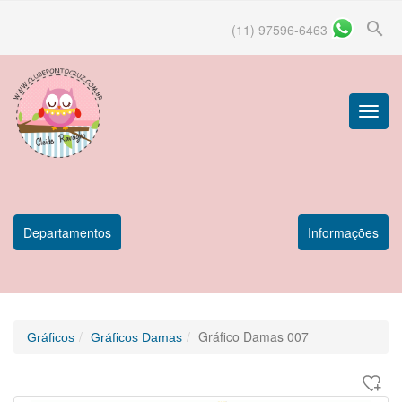
search
(11) 97596-6463
Menu
Princip
Departamentos
Informações
Gráfico Damas 007
Gráficos
Gráficos Damas