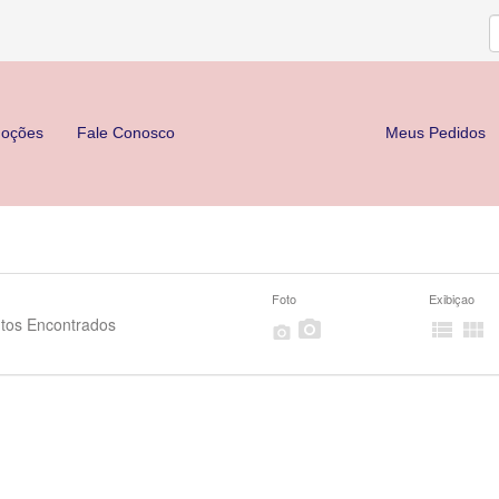
oções
Fale Conosco
Meus Pedidos
Foto
Exibiçao
tos Encontrados



