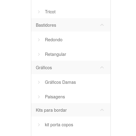
Tricot
keyboard_arrow_down
Bastidores
Redondo
Retangular
keyboard_arrow_down
Gráficos
Gráficos Damas
Paisagens
keyboard_arrow_down
Kits para bordar
kit porta copos