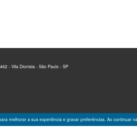
2 - Vila Dionisia - São Paulo - SP
s para melhorar a sua experiência e gravar preferências. Ao continua
Desenvolvido por
Lojas Virtuais
BR